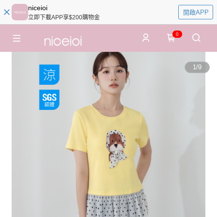
niceioi
開啟APP
立即下載APP享$200購物金
0
1
/
9