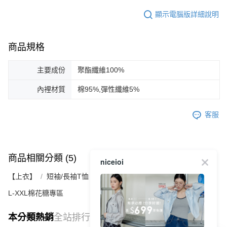
顯示電腦版詳細說明
商品規格
主要成份
聚酯纖維100%
內裡材質
棉95%,彈性纖維5%
客服
商品相關分類 (5)
查看全部
niceioi
【上衣】
短袖/長袖T恤｜連帽上衣｜休閒上衣
L-XXL棉花糖專區
本分類熱銷
全站排行