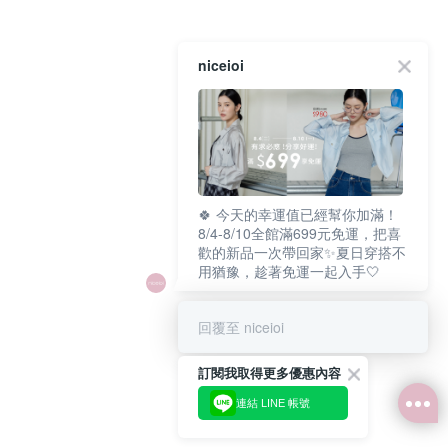
niceioi
🍀 今天的幸運值已經幫你加滿！
8/4-8/10全館滿699元免運，把喜
歡的新品一次帶回家✨夏日穿搭不
用猶豫，趁著免運一起入手🤍
回覆至 niceioi
訂閱我取得更多優惠內容
連結 LINE 帳號