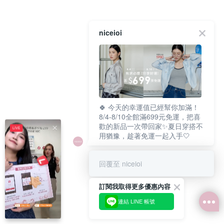
niceioi
🍀 今天的幸運值已經幫你加滿！
8/4-8/10全館滿699元免運，把喜
歡的新品一次帶回家✨夏日穿搭不
用猶豫，趁著免運一起入手🤍
回覆至 niceioi
訂閱我取得更多優惠內容
連結 LINE 帳號