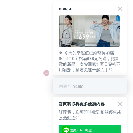
niceioi
🍀 今天的幸運值已經幫你加滿！
8/4-8/10全館滿699元免運，把喜
歡的新品一次帶回家✨夏日穿搭不
用猶豫，趁著免運一起入手🤍
回覆至 niceioi
訂閱我取得更多優惠內容
訂閱我，您可即時收到相關優惠或
是活動通知。
連結 LINE 帳號