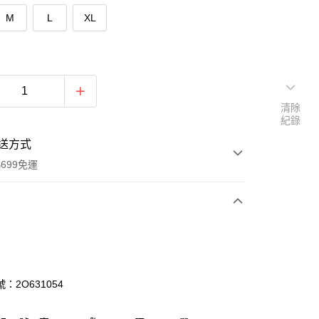
M
L
XL
清除
紀錄
送方式
699免運
次付款
付款
：2O631054