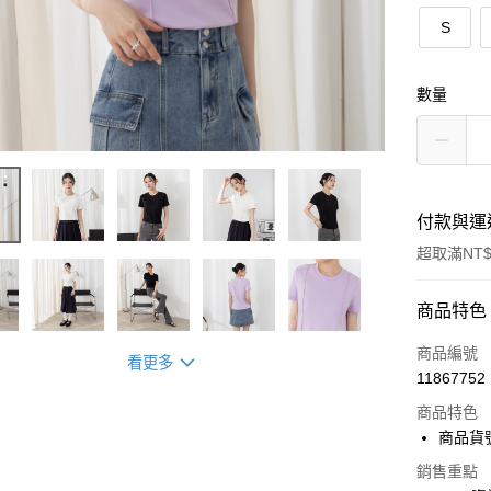
S
數量
付款與運
超取滿NT$
付款方式
商品特色
信用卡一
商品編號
看更多
11867752
超商取貨
商品特色
LINE Pay
商品貨號
Apple Pay
銷售重點