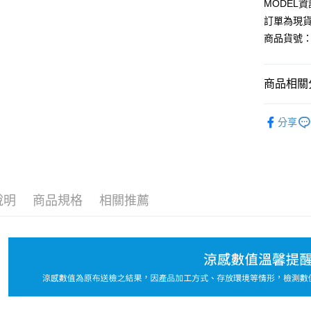
MODEL資
Google Pa
訂單為現貨
商品貨號：2
運送方式
商品相關分
全家取貨
每筆NT$8
【上衣】
分享
付款後全
L-XXL棉
每筆NT$8
2026流行
7-11取貨
NEW！-5
每筆NT$8
說明
商品規格
相關推薦
付款後7-1
每筆NT$8
宅配
每筆NT$1
國家/地區