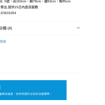
訊: S號、高163cm、胸79cm、腰63cm、臀85cm
y
寄出,提供15日內退貨服務
O631054
類 (4)
付款
0，滿NT$699(含以上)免運費
短袖/長袖T恤｜連帽上衣｜休閒上衣
客服
家取貨
花糖專區
0，滿NT$699(含以上)免運費
趨勢✨
春夏必收關鍵色💐
付款
 ℃ 涼感專區🧊
涼感衣
0，滿NT$699(含以上)免運費
1取貨
0，滿NT$699(含以上)免運費
20，滿NT$699(含以上)免運費
配送
查看運費