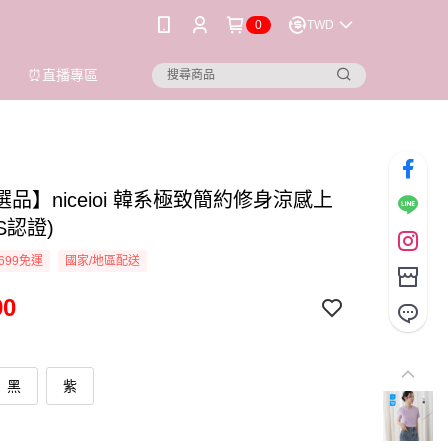
0
TWD
⏰直播專區
品】niceioi 韓系極致簡約修身涼感上
GS認證)
699免運
國家/地區配送
90
黑
紫