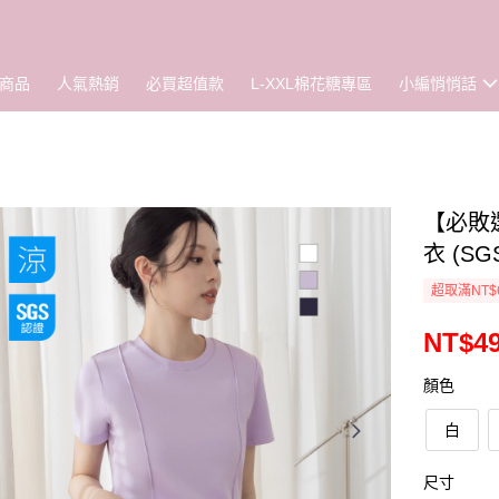
商品
人氣熱銷
必買超值款
L-XXL棉花糖專區
小編悄悄話
【必敗選
衣 (S
超取滿NT$
NT$4
顏色
白
尺寸