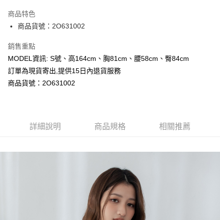
LINE Pay
商品特色
Apple Pay
商品貨號：2O631002
Google Pay
銷售重點
MODEL資訊: S號、高164cm、胸81cm、腰58cm、臀84cm
運送方式
訂單為現貨寄出,提供15日內退貨服務
全家取貨付款
商品貨號：2O631002
每筆NT$80，滿NT$699(含以上)免運費
付款後全家取貨
詳細說明
商品規格
相關推薦
每筆NT$80，滿NT$699(含以上)免運費
7-11取貨付款
每筆NT$80，滿NT$699(含以上)免運費
付款後7-11取貨
每筆NT$80，滿NT$699(含以上)免運費
宅配