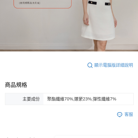
顯示電腦版詳細說明
商品規格
主要成份
聚酯纖維70%,嫘縈23%,彈性纖維7%
客服