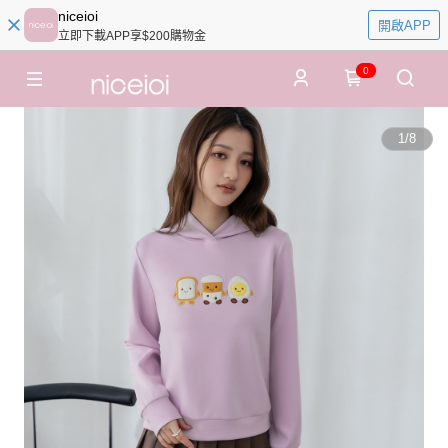
niceioi
開啟APP
立即下載APP享$200購物金
0
1
/
8