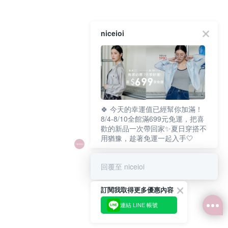
niceioi
🍀 今天的幸運值已經幫你加滿！
8/4-8/10全館滿699元免運，把喜
歡的新品一次帶回家✨夏日穿搭不
用猶豫，趁著免運一起入手🤍
回覆至 niceioi
訂閱我取得更多優惠內容
連結 LINE 帳號