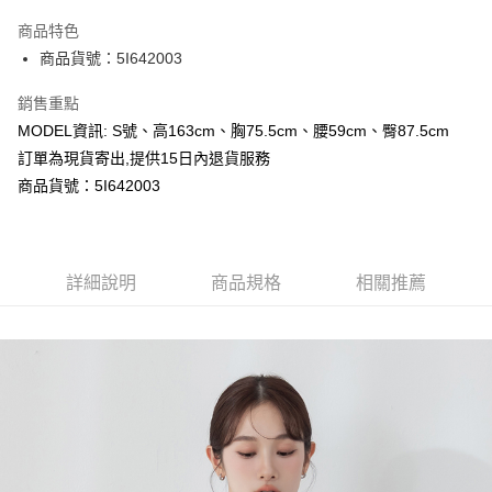
LINE Pay
商品特色
Apple Pay
商品貨號：5I642003
Google Pay
銷售重點
MODEL資訊: S號、高163cm、胸75.5cm、腰59cm、臀87.5cm
運送方式
訂單為現貨寄出,提供15日內退貨服務
全家取貨付款
商品貨號：5I642003
每筆NT$80，滿NT$699(含以上)免運費
付款後全家取貨
詳細說明
商品規格
相關推薦
每筆NT$80，滿NT$699(含以上)免運費
7-11取貨付款
每筆NT$80，滿NT$699(含以上)免運費
付款後7-11取貨
每筆NT$80，滿NT$699(含以上)免運費
宅配