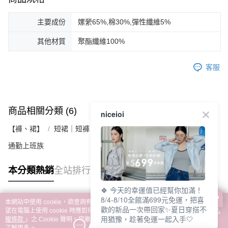
主要成份
嫘縈65%,棉30%,彈性纖維5%
其他材質
聚酯纖維100%
客服
商品相關分類 (6)
查看全部
niceioi
【褲、裙】
短裙｜短褲｜褲裙
通勤上班族
本分類熱銷
全站排行
🍀 今天的幸運值已經幫你加滿！
8/4-8/10全館滿699元免運，把喜
本網站中使用 cookie，欲查詢有關本網站使用 cookie 方式之詳情，及若您不希
歡的新品一次帶回家✨夏日穿搭不
熱門標籤
望在電腦上使用 cookie 時應如何變更電腦的 cookie 設定，請參閱本網站「
隱私
用猶豫，趁著免運一起入手🤍
權條款
」之 Cookie 聲明。您繼續使用本網站即表示您同意本公司得按本網站使