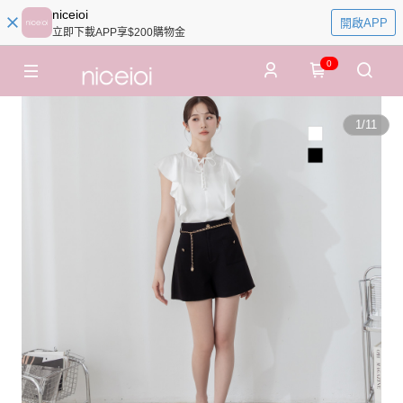
niceioi
開啟APP
立即下載APP享$200購物金
0
1
/
11