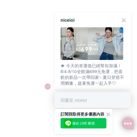
niceioi
🍀 今天的幸運值已經幫你加滿！
8/4-8/10全館滿699元免運，把喜
歡的新品一次帶回家✨夏日穿搭不
用猶豫，趁著免運一起入手🤍
回覆至 niceioi
訂閱我取得更多優惠內容
連結 LINE 帳號