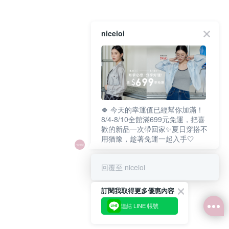
niceioi
🍀 今天的幸運值已經幫你加滿！
8/4-8/10全館滿699元免運，把喜
歡的新品一次帶回家✨夏日穿搭不
用猶豫，趁著免運一起入手🤍
回覆至 niceioi
訂閱我取得更多優惠內容
連結 LINE 帳號