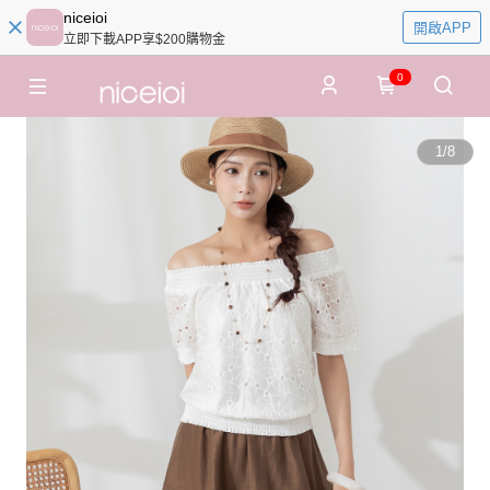
niceioi
開啟APP
立即下載APP享$200購物金
0
1
/
8