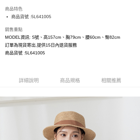
LINE Pay
商品特色
Apple Pay
商品貨號 :5L641005
Google Pay
銷售重點
MODEL資訊: S號、高157cm、胸79cm、腰60cm、臀82cm
運送方式
訂單為現貨寄出,提供15日內退貨服務
全家取貨付款
商品貨號 :5L641005
每筆NT$80，滿NT$699(含以上)免運費
付款後全家取貨
詳細說明
商品規格
相關推薦
每筆NT$80，滿NT$699(含以上)免運費
7-11取貨付款
每筆NT$80，滿NT$699(含以上)免運費
付款後7-11取貨
每筆NT$80，滿NT$699(含以上)免運費
宅配