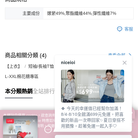
主要成份
嫘縈49%,聚酯纖維44%,彈性纖維7%
客服
商品相關分類 (4)
查看全部
niceioi
【上衣】
短袖/長袖T恤｜連帽上衣｜休閒上衣
L-XXL棉花糖專區
本分類熱銷
全站排行
🍀 今天的幸運值已經幫你加滿！
8/4-8/10全館滿699元免運，把喜
熱門標籤
本網站中使用 cookie，欲查詢有關本網站使用 cookie 方式之詳情，及若您不希
歡的新品一次帶回家✨夏日穿搭不
望在電腦上使用 cookie 時應如何變更電腦的 cookie 設定，請參閱本網站「
隱私
用猶豫，趁著免運一起入手🤍
權條款
」之 Cookie 聲明。您繼續使用本網站即表示您同意本公司得按本網站使
用條款之 Cookie 聲明使用 cookie。
了解更多 >