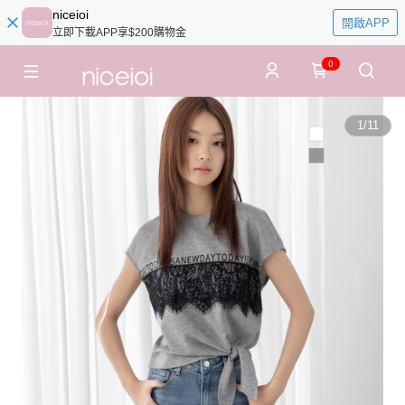
niceioi
開啟APP
立即下載APP享$200購物金
0
1
/
11