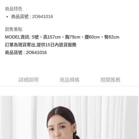
LINE Pay
商品特色
Apple Pay
商品貨號 : 2O641016
Google Pay
銷售重點
MODEL資訊: S號、高157cm、胸79cm、腰60cm、臀82cm
運送方式
訂單為現貨寄出,提供15日內退貨服務
全家取貨付款
商品貨號 : 2O641016
每筆NT$80，滿NT$699(含以上)免運費
付款後全家取貨
詳細說明
商品規格
相關推薦
每筆NT$80，滿NT$699(含以上)免運費
7-11取貨付款
每筆NT$80，滿NT$699(含以上)免運費
付款後7-11取貨
每筆NT$80，滿NT$699(含以上)免運費
宅配