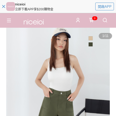
niceioi
開啟APP
立即下載APP享$200購物金
0
1
/
11