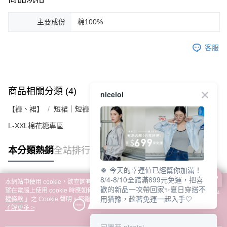
主要成份
棉100%
客服
商品相關分類 (4)
查看全部
niceioi
【褲、裙】
短裙｜短褲｜褲裙
L-XXL棉花糖專區
本分類熱銷
全站排行
🍀 今天的幸運值已經幫你加滿！
8/4-8/10全館滿699元免運，把喜
本網站中使用 cookie，欲查詢有關本網站使用 cookie 方式之詳情，及若您不希
歡的新品一次帶回家✨夏日穿搭不
熱門標籤
望在電腦上使用 cookie 時應如何變更電腦的 cookie 設定，請參閱本網站「
隱私
用猶豫，趁著免運一起入手🤍
權條款
」之 Cookie 聲明。您繼續使用本網站即表示您同意本公司得按本網站使
用條款之 Cookie 聲明使用 cookie。
了解更多 >