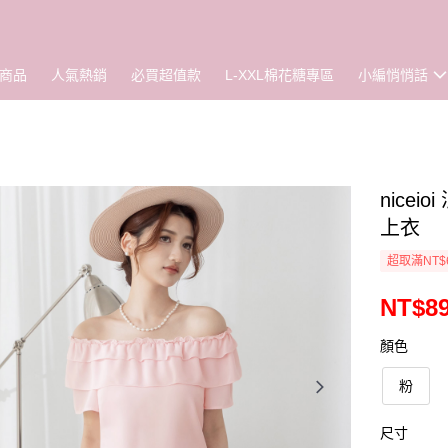
商品
人氣熱銷
必買超值款
L-XXL棉花糖專區
小編悄悄話
nice
上衣
超取滿NT$
NT$8
顏色
粉
尺寸