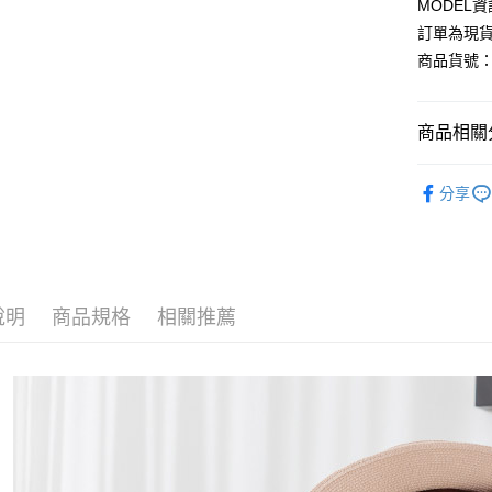
MODEL資
Google Pa
訂單為現貨
商品貨號：5
運送方式
商品相關分
全家取貨
每筆NT$8
【上衣】
分享
付款後全
L-XXL棉
每筆NT$8
2026流行
7-11取貨
旅行渡假風
每筆NT$8
說明
商品規格
相關推薦
付款後7-1
每筆NT$8
宅配
每筆NT$1
國家/地區