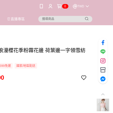
0
TWD
⏰直播專區
ioi 浪漫櫻花季粉霧花邊 荷葉邊一字領雪紡
699免運
國家/地區配送
90