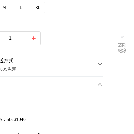
M
L
XL
清除
紀錄
送方式
699免運
次付款
付款
：5L631040