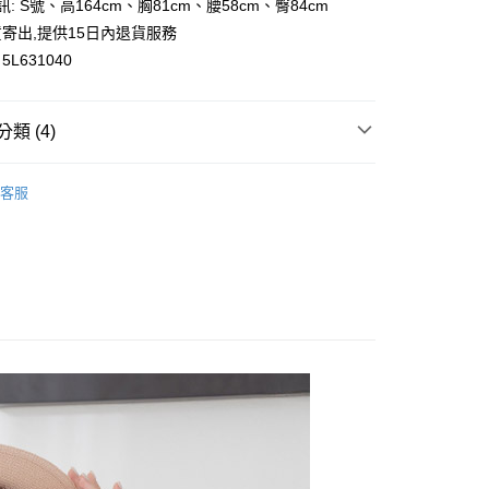
訊: S號、高164cm、胸81cm、腰58cm、臀84cm
y
寄出,提供15日內退貨服務
L631040
類 (4)
付款
0，滿NT$699(含以上)免運費
短袖/長袖T恤｜連帽上衣｜休閒上衣
客服
家取貨
花糖專區
0，滿NT$699(含以上)免運費
趨勢✨
春夏必收關鍵色💐
付款
🏝
0，滿NT$699(含以上)免運費
1取貨
0，滿NT$699(含以上)免運費
20，滿NT$699(含以上)免運費
配送
查看運費