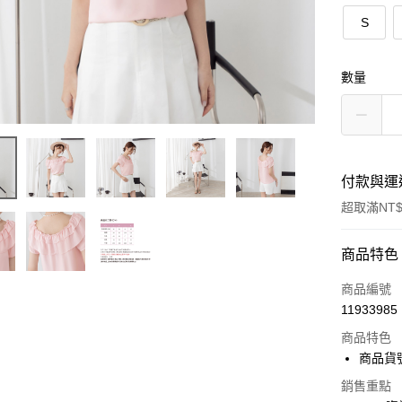
S
數量
付款與運
超取滿NT$
付款方式
商品特色
信用卡一
商品編號
11933985
超商取貨
商品特色
LINE Pay
商品貨號
Apple Pay
銷售重點