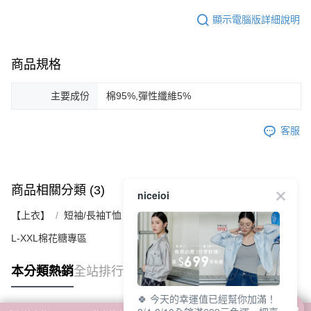
顯示電腦版詳細說明
商品規格
主要成份
棉95%,彈性纖維5%
客服
商品相關分類 (3)
查看全部
niceioi
【上衣】
短袖/長袖T恤｜連帽上衣｜休閒上衣
L-XXL棉花糖專區
本分類熱銷
全站排行
🍀 今天的幸運值已經幫你加滿！