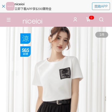
niceioi
開啟APP
立即下載APP享$200購物金
0
1
/
8