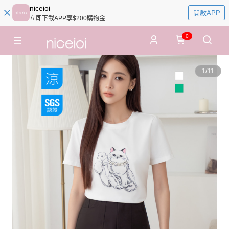
niceioi
開啟APP
立即下載APP享$200購物金
0
1
/
11