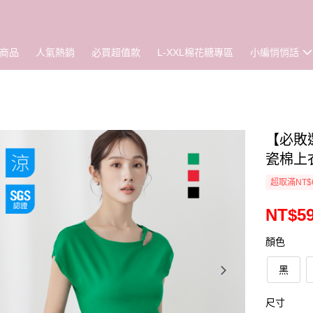
商品
人氣熱銷
必買超值款
L-XXL棉花糖專區
小編悄悄話
【必敗選
瓷棉上衣
超取滿NT$
NT$5
顏色
黑
尺寸