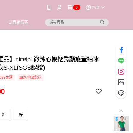
0
TWD
⏰直播專區
品】niceioi 微辣心機挖肩顯瘦蓋袖冰
S-XL(SGS認證)
699免運
國家/地區配送
90
紅
綠