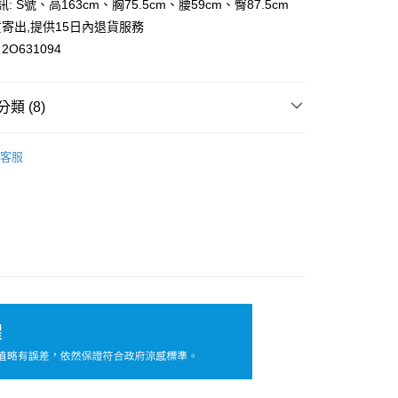
訊: S號、高163cm、胸75.5cm、腰59cm、臀87.5cm
y
寄出,提供15日內退貨服務
O631094
類 (8)
付款
0，滿NT$699(含以上)免運費
襯衫｜OL上衣
客服
家取貨
💰全尺碼390元起
0，滿NT$699(含以上)免運費
搭】
付款
花糖專區
0，滿NT$699(含以上)免運費
買推薦
1取貨
短袖/長袖T恤｜連帽上衣｜休閒上衣
0，滿NT$699(含以上)免運費
透膚｜網紗｜內搭上衣
 ℃ 涼感專區🧊
涼感衣
20，滿NT$699(含以上)免運費
配送
查看運費