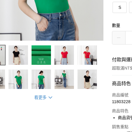
S
數量
付款與運
超取滿NT$
付款方式
商品特色
信用卡一
商品編號
看更多
11803228
超商取貨
商品特色
LINE Pay
商品貨號
Apple Pay
銷售重點