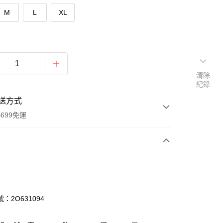
M
L
XL
清除
紀錄
送方式
699免運
次付款
付款
：2O631094