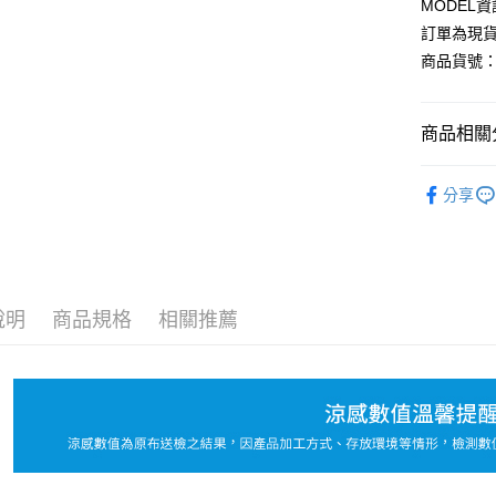
MODEL資
Google Pa
訂單為現貨
商品貨號：2
運送方式
商品相關分
全家取貨
每筆NT$8
【上衣】
分享
付款後全
💰爆款專區
每筆NT$8
【基本內
7-11取貨
L-XXL棉
每筆NT$8
說明
商品規格
相關推薦
TOP30必
付款後7-1
【上衣】
每筆NT$8
【上衣】
宅配
NEW！-5
每筆NT$1
國家/地區