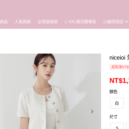
商品
人氣熱銷
必買超值款
L-XXL棉花糖專區
小編悄悄話
nice
超取滿NT$
NT$1,
顏色
白
尺寸
S