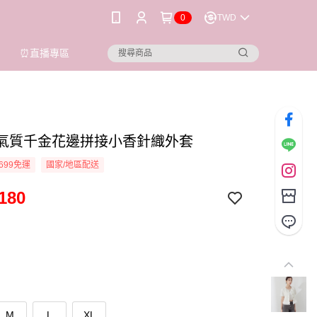
0
TWD
⏰直播專區
ioi 氣質千金花邊拼接小香針織外套
699免運
國家/地區配送
180
M
L
XL