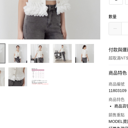
數量
付款與運
超取滿NT$
付款方式
商品特色
信用卡一
商品編號
11803109
超商取貨
商品特色
LINE Pay
商品貨號
Apple Pay
銷售重點
MODEL資
Google Pa