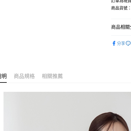
訂單為現貨
商品貨號：2
運送方式
商品相關分
全家取貨
每筆NT$8
【外套】
分享
付款後全
韓系歐膩
每筆NT$8
通勤上班
7-11取貨
【針織】
每筆NT$8
說明
商品規格
相關推薦
輕奢風優
付款後7-1
L-XXL棉
每筆NT$8
【外套】
宅配
【外套】
每筆NT$1
國家/地區