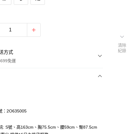
清除
紀錄
送方式
699免運
次付款
付款
：2O635005
訊: S號、高163cm、胸75.5cm、腰59cm、臀87.5cm
y