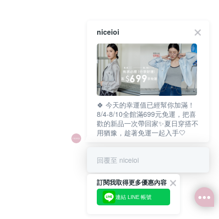
niceioi
🍀 今天的幸運值已經幫你加滿！
8/4-8/10全館滿699元免運，把喜
歡的新品一次帶回家✨夏日穿搭不
用猶豫，趁著免運一起入手🤍
回覆至 niceioi
訂閱我取得更多優惠內容
連結 LINE 帳號