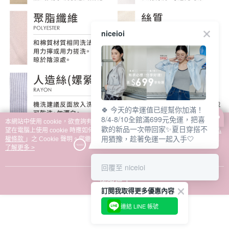
niceioi
🍀 今天的幸運值已經幫你加滿！
8/4-8/10全館滿699元免運，把喜
本網站中使用 cookie，欲查詢有關本網站使用 cookie 方式之詳情，及若您不希
歡的新品一次帶回家✨夏日穿搭不
望在電腦上使用 cookie 時應如何變更電腦的 cookie 設定，請參閱本網站「
隱私
用猶豫，趁著免運一起入手🤍
權條款
」之 Cookie 聲明。您繼續使用本網站即表示您同意本公司得按本網站使
用條款之 Cookie 聲明使用 cookie。
了解更多 >
回覆至 niceioi
我知道了
訂閱我取得更多優惠內容
連結 LINE 帳號