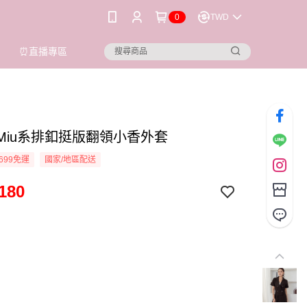
0
TWD
⏰直播專區
ioi Miu系排釦挺版翻領小香外套
699免運
國家/地區配送
180