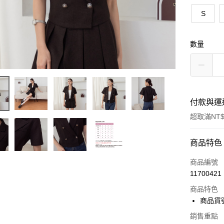
S
數量
付款與運
超取滿NT$
付款方式
商品特色
信用卡一
商品編號
11700421
超商取貨
商品特色
LINE Pay
商品貨號
Apple Pay
銷售重點