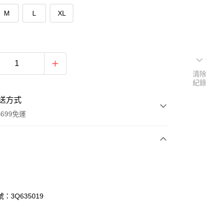
M
L
XL
清除
紀錄
送方式
699免運
次付款
付款
：3Q635019