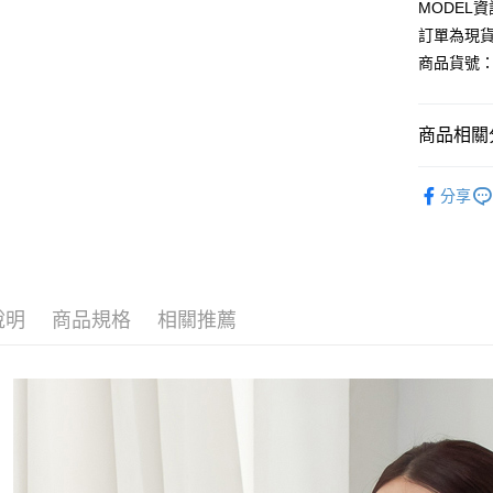
MODEL資
Google Pa
訂單為現貨
商品貨號：3
運送方式
商品相關分
全家取貨
每筆NT$8
【外套】
分享
付款後全
韓系歐膩
每筆NT$8
通勤上班
7-11取貨
輕奢風優
每筆NT$8
說明
商品規格
相關推薦
L-XXL棉
付款後7-1
套裝LOOK
每筆NT$8
套裝LOOK
宅配
【外套】
每筆NT$1
國家/地區