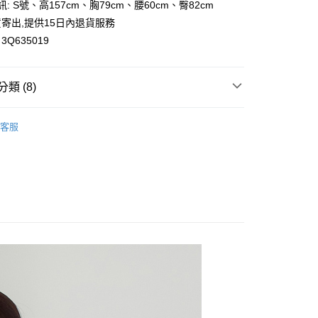
訊: S號、高157cm、胸79cm、腰60cm、臀82cm
y
寄出,提供15日內退貨服務
Q635019
類 (8)
付款
0，滿NT$699(含以上)免運費
西裝｜OL外套
客服
家取貨
小香風
0，滿NT$699(含以上)免運費
族
付款
雅女人
0，滿NT$699(含以上)免運費
花糖專區
1取貨
👀
都會成套搭配
0，滿NT$699(含以上)免運費
👀
小香風成套搭配
小香風外套
20，滿NT$699(含以上)免運費
配送
查看運費