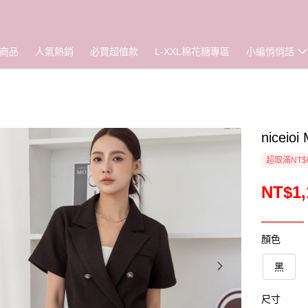
商品
人氣熱銷
必買超值款
L-XXL棉花糖專區
小編悄悄話
nice
超取滿NT$
NT$1,
顏色
黑
尺寸