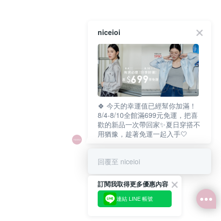
niceioi
🍀 今天的幸運值已經幫你加滿！
8/4-8/10全館滿699元免運，把喜
歡的新品一次帶回家✨夏日穿搭不
用猶豫，趁著免運一起入手🤍
回覆至 niceioi
訂閱我取得更多優惠內容
連結 LINE 帳號