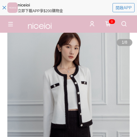
niceioi
開啟APP
立即下載APP享$200購物金
0
1
/
8