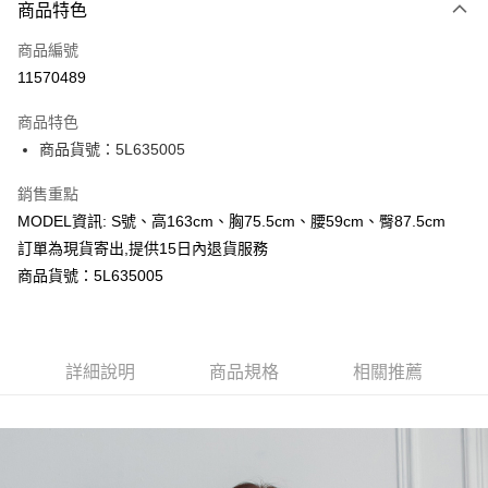
商品特色
信用卡一次付款
商品編號
超商取貨付款
11570489
LINE Pay
商品特色
Apple Pay
商品貨號：5L635005
Google Pay
銷售重點
MODEL資訊: S號、高163cm、胸75.5cm、腰59cm、臀87.5cm
運送方式
訂單為現貨寄出,提供15日內退貨服務
全家取貨付款
商品貨號：5L635005
每筆NT$80，滿NT$699(含以上)免運費
付款後全家取貨
詳細說明
商品規格
相關推薦
每筆NT$80，滿NT$699(含以上)免運費
7-11取貨付款
每筆NT$80，滿NT$699(含以上)免運費
付款後7-11取貨