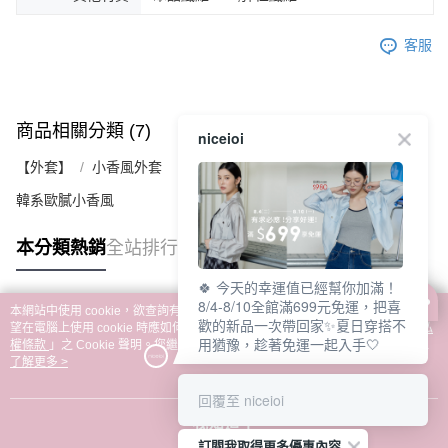
客服
商品相關分類 (7)
查看全部
niceioi
【外套】
小香風外套
韓系歐膩小香風
本分類熱銷
全站排行
🍀 今天的幸運值已經幫你加滿！
8/4-8/10全館滿699元免運，把喜
本網站中使用 cookie，欲查詢有關本網站使用 cookie 方式之詳情，及若您不希
歡的新品一次帶回家✨夏日穿搭不
熱門標籤
望在電腦上使用 cookie 時應如何變更電腦的 cookie 設定，請參閱本網站「
隱私
用猶豫，趁著免運一起入手🤍
權條款
」之 Cookie 聲明。您繼續使用本網站即表示您同意本公司得按本網站使
用條款之 Cookie 聲明使用 cookie。
了解更多 >
回覆至 niceioi
我知道了
訂閱我取得更多優惠內容