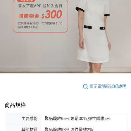
顯示電腦版詳細說明
商品規格
主要成份
聚酯纖維65%,嫘縈30%,彈性纖維5%
其他材質
聚酯纖維98%,彈性纖維2%