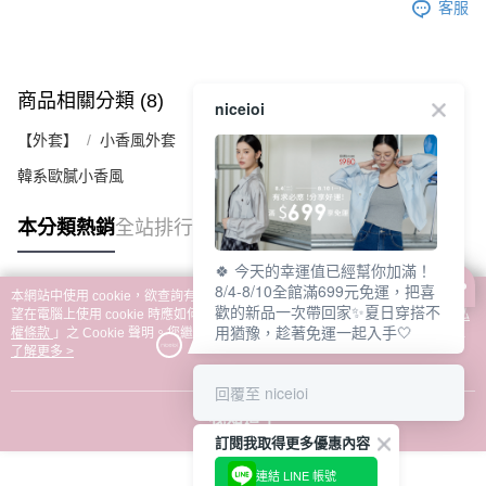
客服
商品相關分類 (8)
查看全部
niceioi
【外套】
小香風外套
韓系歐膩小香風
本分類熱銷
全站排行
🍀 今天的幸運值已經幫你加滿！
8/4-8/10全館滿699元免運，把喜
本網站中使用 cookie，欲查詢有關本網站使用 cookie 方式之詳情，及若您不希
歡的新品一次帶回家✨夏日穿搭不
熱門標籤
望在電腦上使用 cookie 時應如何變更電腦的 cookie 設定，請參閱本網站「
隱私
用猶豫，趁著免運一起入手🤍
權條款
」之 Cookie 聲明。您繼續使用本網站即表示您同意本公司得按本網站使
用條款之 Cookie 聲明使用 cookie。
了解更多 >
回覆至 niceioi
我知道了
訂閱我取得更多優惠內容
連結 LINE 帳號