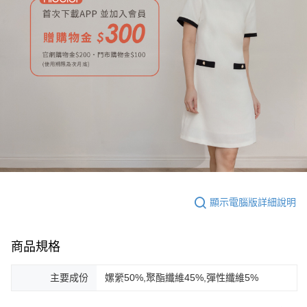
顯示電腦版詳細說明
商品規格
主要成份
嫘縈50%,聚酯纖維45%,彈性纖維5%