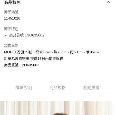
商品特色
信用卡一次付款
商品編號
超商取貨付款
11451026
LINE Pay
商品特色
Apple Pay
商品貨號：2O635002
Google Pay
銷售重點
MODEL資訊: S號、高168cm、胸78cm、腰60cm、臀85cm
運送方式
訂單為現貨寄出,提供15日內退貨服務
全家取貨付款
商品貨號：2O635002
每筆NT$80，滿NT$699(含以上)免運費
付款後全家取貨
詳細說明
商品規格
相關推薦
每筆NT$80，滿NT$699(含以上)免運費
7-11取貨付款
每筆NT$80，滿NT$699(含以上)免運費
付款後7-11取貨