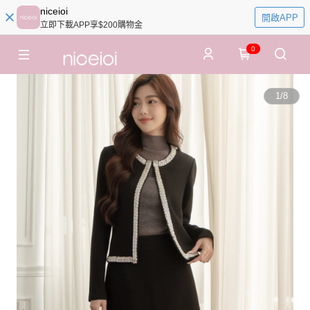
niceioi
開啟APP
立即下載APP享$200購物金
0
1
/
8