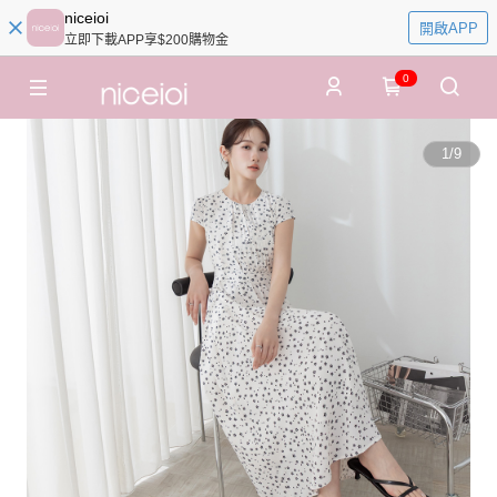
niceioi
開啟APP
立即下載APP享$200購物金
0
1
/
9