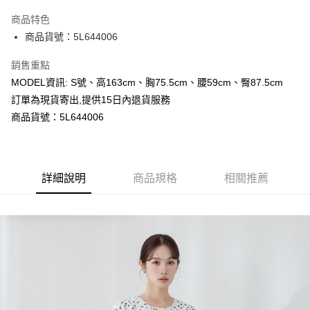
LINE Pay
商品特色
Apple Pay
商品貨號：5L644006
Google Pay
銷售重點
MODEL資訊: S號、高163cm、胸75.5cm、腰59cm、臀87.5cm
運送方式
訂單為現貨寄出,提供15日內退貨服務
全家取貨付款
商品貨號：5L644006
每筆NT$80，滿NT$699(含以上)免運費
付款後全家取貨
詳細說明
商品規格
相關推薦
每筆NT$80，滿NT$699(含以上)免運費
7-11取貨付款
每筆NT$80，滿NT$699(含以上)免運費
付款後7-11取貨
每筆NT$80，滿NT$699(含以上)免運費
宅配