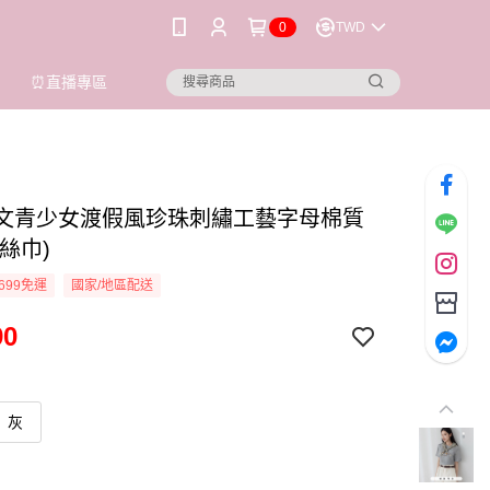
0
TWD
⏰直播專區
ioi 文青少女渡假風珍珠刺繡工藝字母棉質
絲巾)
699免運
國家/地區配送
90
灰