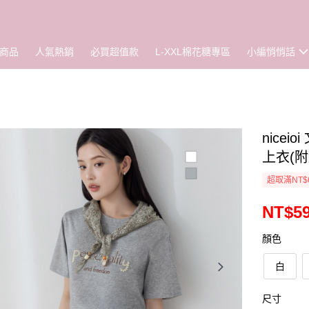
商品
人氣熱銷
必買超值款
L-XXL棉花糖專區
小編悄悄話
nice
上衣(附
超取滿NT$
NT$5
顏色
白
尺寸