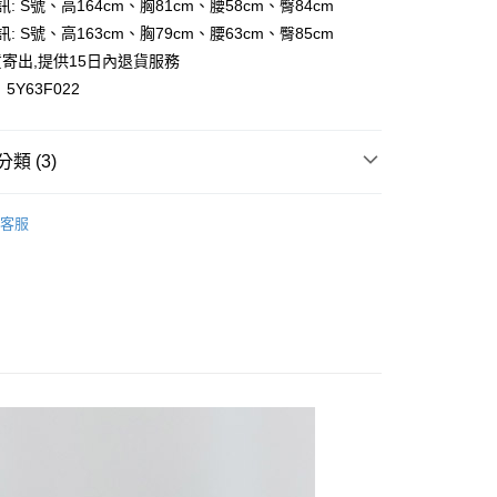
訊: S號、高164cm、胸81cm、腰58cm、臀84cm
y
訊: S號、高163cm、胸79cm、腰63cm、臀85cm
寄出,提供15日內退貨服務
5Y63F022
付款
類 (3)
0，滿NT$699(含以上)免運費
區🎁
家取貨
客服
0，滿NT$699(含以上)免運費
短袖/長袖T恤｜連帽上衣｜休閒上衣
付款
🏝
0，滿NT$699(含以上)免運費
1取貨
0，滿NT$699(含以上)免運費
20，滿NT$699(含以上)免運費
配送
查看運費