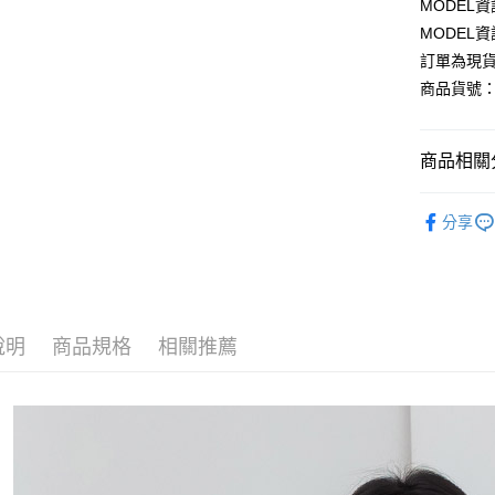
MODEL資
Google Pa
MODEL資
訂單為現貨
商品貨號： 
運送方式
全家取貨
商品相關分
每筆NT$8
網路限定專
付款後全
分享
每筆NT$8
【上衣】
7-11取貨
旅行渡假風
每筆NT$8
說明
商品規格
相關推薦
付款後7-1
每筆NT$8
宅配
每筆NT$1
國家/地區