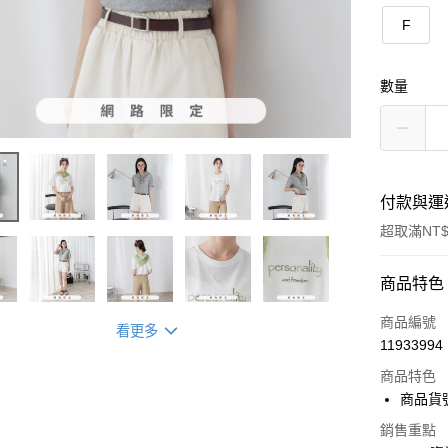
F
數量
付款與運
超取滿NT$
付款方式
商品特色
信用卡一
商品編號
看更多
11933994
超商取貨
商品特色
LINE Pay
商品貨號
Apple Pay
銷售重點