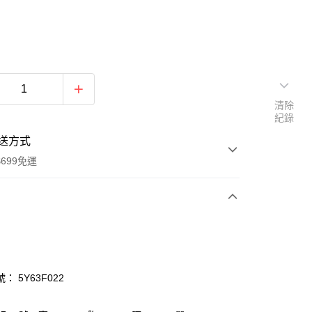
清除
紀錄
送方式
699免運
次付款
付款
： 5Y63F022