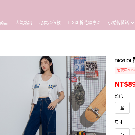
商品
人氣熱銷
必買超值款
L-XXL棉花糖專區
小編悄悄話
nice
超取滿NT$
NT$8
顏色
藍
尺寸
S