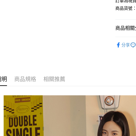
訂單為現貨
商品貨號：2
運送方式
商品相關分
全家取貨
每筆NT$8
【褲、裙
分享
付款後全
經典不敗
每筆NT$8
L-XXL棉
7-11取貨
【褲、裙
每筆NT$8
說明
商品規格
相關推薦
【褲、裙
付款後7-1
NCAA聯名
每筆NT$8
宅配
每筆NT$1
國家/地區