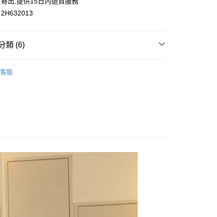
寄出,提供15日內退貨服務
H632013
類 (6)
付款
0，滿NT$699(含以上)免運費
】
長褲
客服
家取貨
百搭丹寧
0，滿NT$699(含以上)免運費
花糖專區
付款
】
牛仔褲｜裙
0，滿NT$699(含以上)免運費
】
休閒褲｜裙
1取貨
系列🏈
0，滿NT$699(含以上)免運費
20，滿NT$699(含以上)免運費
配送
查看運費