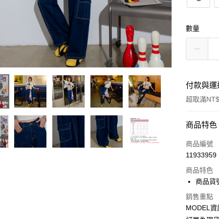
數量
付款與運
超取滿NT$
付款方式
商品特色
信用卡一
商品編號
11933959
超商取貨
商品特色
LINE Pay
商品貨號
Apple Pay
銷售重點
MODEL資
Google Pa