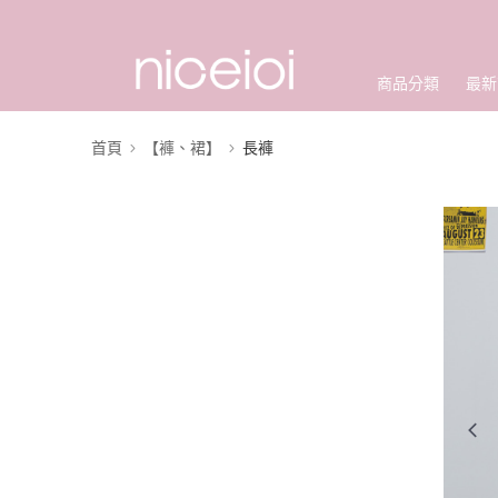
商品分類
最新
首頁
【褲、裙】
長褲