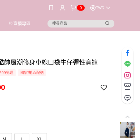
0
TWD
⏰直播專區
ioi 酷帥風潮修身車線口袋牛仔彈性寬褲
699免運
國家/地區配送
90
M
L
XL