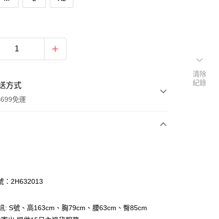
清除
紀錄
送方式
699免運
次付款
付款
：2H632013
訊: S號、高163cm、胸79cm、腰63cm、臀85cm
y