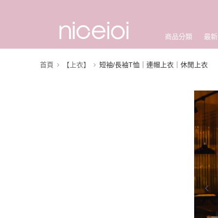
商品分類
最新
首頁
【上衣】
短袖/長袖T恤｜連帽上衣｜休閒上衣