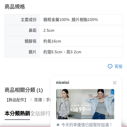
商品規格
主要成份
鏡框金屬100% ,鏡片樹酯100%
鼻距
2.5cm
鏡腳長
約長16cm
鏡片
約寬6.5cm、高3.2cm
客服
niceioi
商品相關分類 (1)
【飾品配件】
耳環｜手鍊｜項鍊
本分類熱銷
全站排行
🍀 今天的幸運值已經幫你加滿！