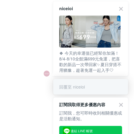
niceioi
🍀 今天的幸運值已經幫你加滿！
8/4-8/10全館滿699元免運，把喜
歡的新品一次帶回家✨夏日穿搭不
用猶豫，趁著免運一起入手🤍
回覆至 niceioi
訂閱我取得更多優惠內容
訂閱我，您可即時收到相關優惠或
是活動通知。
連結 LINE 帳號