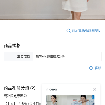
顯示電腦版詳細說明
商品規格
主要成份
棉95%,彈性纖維5%
客服
商品相關分類 (2)
niceioi
網路限定專區🎁
【上衣】
短袖/長袖T恤｜連帽上衣｜休閒上衣