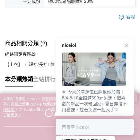
主要成份
棉80%,聚醯胺纖維20%
客服
商品相關分類 (2)
niceioi
網路限定專區🎁
【上衣】
短袖/長袖T恤｜連帽上衣｜休閒上衣
本分類熱銷
全站排行
🍀 今天的幸運值已經幫你加滿！
8/4-8/10全館滿699元免運，把喜
本網站中使用 cookie，欲查詢有關本網站使用 cookie 方式之詳情，及若您不希
歡的新品一次帶回家✨夏日穿搭不
熱門標籤
望在電腦上使用 cookie 時應如何變更電腦的 cookie 設定，請參閱本網站「
隱私
用猶豫，趁著免運一起入手🤍
權條款
」之 Cookie 聲明。您繼續使用本網站即表示您同意本公司得按本網站使
用條款之 Cookie 聲明使用 cookie。
了解更多 >
回覆至 niceioi
我知道了