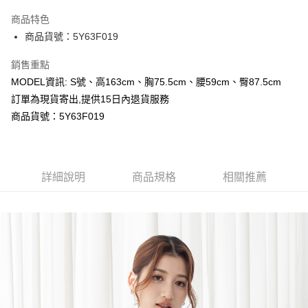
LINE Pay
商品特色
Apple Pay
商品貨號：5Y63F019
Google Pay
銷售重點
MODEL資訊: S號、高163cm、胸75.5cm、腰59cm、臀87.5cm
運送方式
訂單為現貨寄出,提供15日內退貨服務
全家取貨付款
商品貨號：5Y63F019
每筆NT$80，滿NT$699(含以上)免運費
付款後全家取貨
詳細說明
商品規格
相關推薦
每筆NT$80，滿NT$699(含以上)免運費
7-11取貨付款
每筆NT$80，滿NT$699(含以上)免運費
付款後7-11取貨
每筆NT$80，滿NT$699(含以上)免運費
宅配