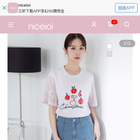
niceioi
開啟APP
立即下載APP享$200購物金
0
1
/
11