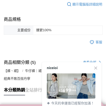
顯示電腦版詳細說明
商品規格
主要成份
嫘縈100%
客服
商品相關分類 (5)
查看全部
niceioi
【褲、裙】
牛仔褲｜裙
經典不敗百搭丹寧
本分類熱銷
全站排行
🍀 今天的幸運值已經幫你加滿！