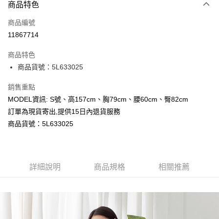
商品特色
信用卡一次付款
商品編號
超商取貨付款
11867714
LINE Pay
商品特色
Apple Pay
商品貨號：5L633025
Google Pay
銷售重點
MODEL資訊: S號、高157cm、胸79cm、腰60cm、臀82cm
運送方式
訂單為現貨寄出,提供15日內退貨服務
全家取貨付款
商品貨號：5L633025
每筆NT$80，滿NT$699(含以上)免運費
付款後全家取貨
詳細說明
商品規格
相關推薦
每筆NT$80，滿NT$699(含以上)免運費
7-11取貨付款
每筆NT$80，滿NT$699(含以上)免運費
付款後7-11取貨