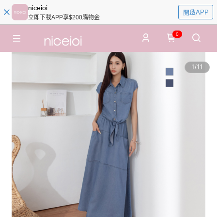
niceioi
開啟APP
立即下載APP享$200購物金
0
1
/
11