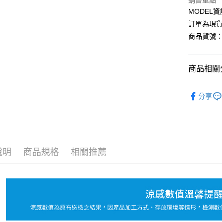
Apple Pay
銷售重點
MODEL資
Google Pa
訂單為現貨
商品貨號：3
運送方式
商品相關分
全家取貨
每筆NT$8
💰爆款專區
分享
付款後全
👑熱銷款
每筆NT$8
L-XXL棉
7-11取貨
顯瘦長腿
每筆NT$8
說明
商品規格
相關推薦
🔥直播專區
付款後7-1
【褲、裙
每筆NT$8
NEW！-5
宅配
每筆NT$1