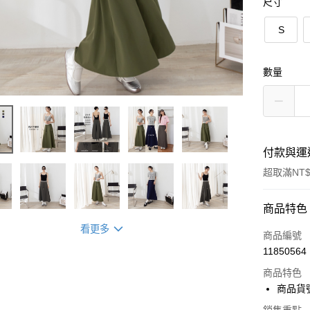
尺寸
S
數量
付款與運
超取滿NT$
付款方式
商品特色
看更多
信用卡一
商品編號
11850564
超商取貨
商品特色
LINE Pay
商品貨號