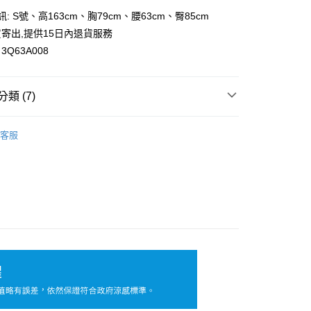
訊: S號、高163cm、胸79cm、腰63cm、臀85cm
y
寄出,提供15日內退貨服務
Q63A008
類 (7)
付款
0，滿NT$699(含以上)免運費
💰全尺碼390元起
客服
家取貨
追加到貨了❗
0，滿NT$699(含以上)免運費
花糖專區
付款
專區
0，滿NT$699(含以上)免運費
🎬
1取貨
】
休閒褲｜裙
0，滿NT$699(含以上)免運費
 ℃ 涼感專區🧊
涼感褲/裙
20，滿NT$699(含以上)免運費