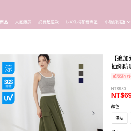
商品
人氣熱銷
必買超值款
L-XXL棉花糖專區
小編悄悄話
【追加到
抽繩防曬
超取滿NT$
NT$980
NT$6
顏色
深灰