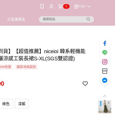
0
TWD
⏰直播專區
貨】【超值推薦】niceioi 韓系輕機能
涼感工裝長裙S-XL(SGS雙認證)
699免運
國家/地區配送
90
綠色
深藍