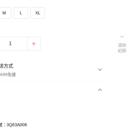
M
L
XL
清除
紀錄
送方式
699免運
次付款
付款
：3Q63A008