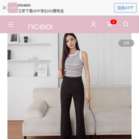
niceioi
開啟APP
立即下載APP享$200購物金
0
1
/
8