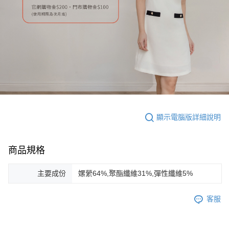
顯示電腦版詳細說明
商品規格
主要成份
嫘縈64%,聚酯纖維31%,彈性纖維5%
客服