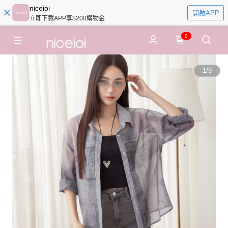
niceioi
開啟APP
立即下載APP享$200購物金
0
1
/
9