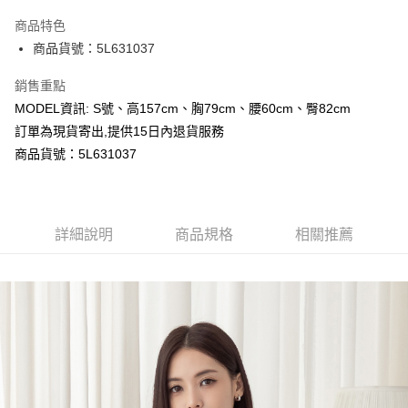
LINE Pay
商品特色
Apple Pay
商品貨號：5L631037
Google Pay
銷售重點
MODEL資訊: S號、高157cm、胸79cm、腰60cm、臀82cm
運送方式
訂單為現貨寄出,提供15日內退貨服務
全家取貨付款
商品貨號：5L631037
每筆NT$80，滿NT$699(含以上)免運費
付款後全家取貨
詳細說明
商品規格
相關推薦
每筆NT$80，滿NT$699(含以上)免運費
7-11取貨付款
每筆NT$80，滿NT$699(含以上)免運費
付款後7-11取貨
每筆NT$80，滿NT$699(含以上)免運費
宅配