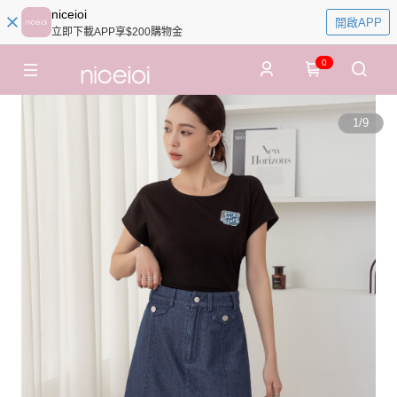
niceioi
開啟APP
立即下載APP享$200購物金
0
1
/
9