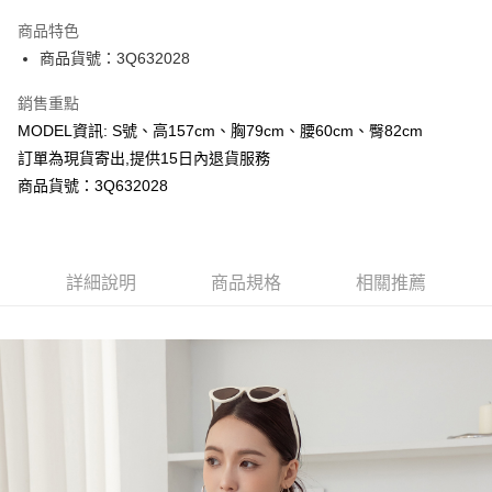
LINE Pay
商品特色
Apple Pay
商品貨號：3Q632028
Google Pay
銷售重點
MODEL資訊: S號、高157cm、胸79cm、腰60cm、臀82cm
運送方式
訂單為現貨寄出,提供15日內退貨服務
全家取貨付款
商品貨號：3Q632028
每筆NT$80，滿NT$699(含以上)免運費
付款後全家取貨
詳細說明
商品規格
相關推薦
每筆NT$80，滿NT$699(含以上)免運費
7-11取貨付款
每筆NT$80，滿NT$699(含以上)免運費
付款後7-11取貨
每筆NT$80，滿NT$699(含以上)免運費
宅配