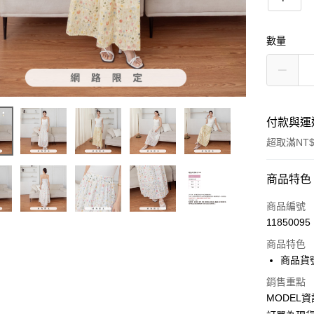
數量
付款與運
超取滿NT$
付款方式
商品特色
信用卡一
商品編號
11850095
超商取貨
商品特色
LINE Pay
商品貨號
Apple Pay
銷售重點
MODEL資
Google Pa