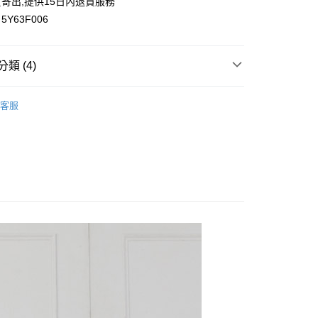
寄出,提供15日內退貨服務
Y63F006
類 (4)
付款
0，滿NT$699(含以上)免運費
區🎁
客服
家取貨
雅女人
0，滿NT$699(含以上)免運費
】
休閒褲｜裙
付款
🏝
0，滿NT$699(含以上)免運費
1取貨
0，滿NT$699(含以上)免運費
20，滿NT$699(含以上)免運費
配送
查看運費