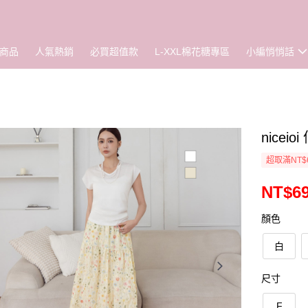
商品
人氣熱銷
必買超值款
L-XXL棉花糖專區
小編悄悄話
nice
超取滿NT$
NT$6
顏色
白
尺寸
F