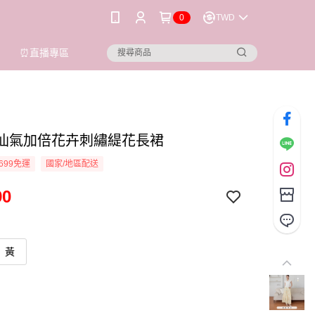
0
TWD
⏰直播專區
ioi 仙氣加倍花卉刺繡緹花長裙
699免運
國家/地區配送
90
黃