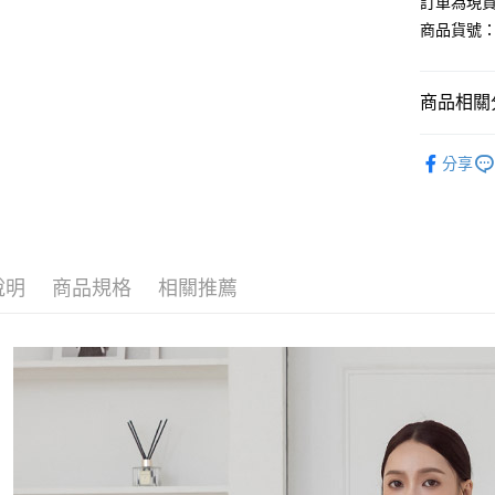
訂單為現貨
商品貨號：5
運送方式
商品相關分
全家取貨
每筆NT$8
網路限定專
分享
付款後全
輕奢風優
每筆NT$8
【褲、裙
7-11取貨
旅行渡假風
每筆NT$8
說明
商品規格
相關推薦
付款後7-1
每筆NT$8
宅配
每筆NT$1
國家/地區