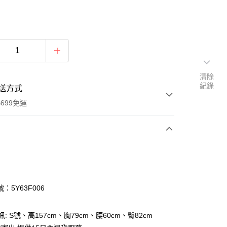
清除
紀錄
送方式
699免運
次付款
付款
：5Y63F006
訊: S號、高157cm、胸79cm、腰60cm、臀82cm
y