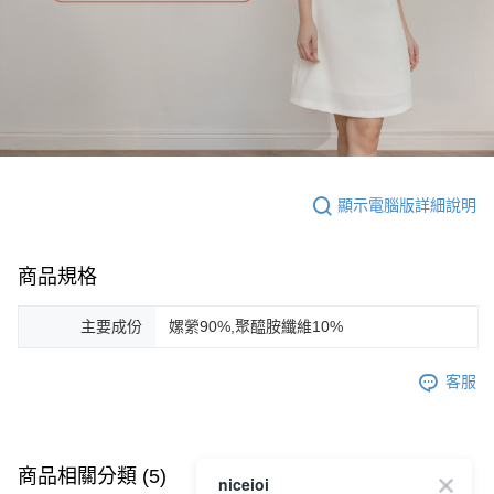
顯示電腦版詳細說明
商品規格
主要成份
嫘縈90%,聚醯胺纖維10%
客服
商品相關分類 (5)
查看全部
niceioi