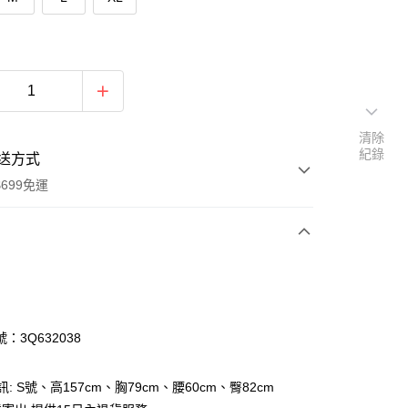
清除
紀錄
送方式
699免運
次付款
付款
：3Q632038
訊: S號、高157cm、胸79cm、腰60cm、臀82cm
y