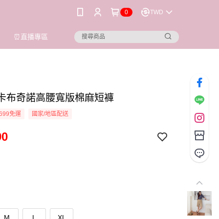
0
TWD
⏰直播專區
ioi 卡布奇諾高腰寬版棉麻短褲
699免運
國家/地區配送
90
M
L
XL