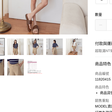
數量
付款與運
超取滿NT$
付款方式
商品特色
信用卡一
商品編號
11820415
超商取貨
商品特色
LINE Pay
商品貨號
Apple Pay
銷售重點
MODEL資
Google Pa