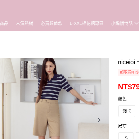
商品
人氣熱銷
必買超值款
L-XXL棉花糖專區
小編悄悄話
nice
超取滿NT$
NT$7
顏色
淺卡
尺寸
S