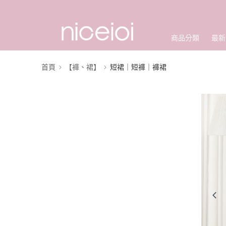
商品分類
最新
首頁
【褲、裙】
短裙｜短褲｜褲裙