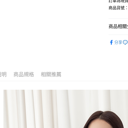
訂單為現貨
商品貨號：3
運送方式
商品相關分
全家取貨
每筆NT$8
【褲、裙
分享
付款後全
L-XXL棉
每筆NT$8
【褲、裙
7-11取貨
每筆NT$8
說明
商品規格
相關推薦
付款後7-1
每筆NT$8
宅配
每筆NT$1
國家/地區