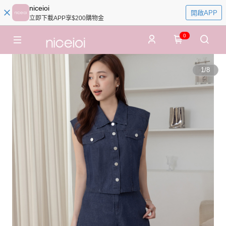
niceioi
開啟APP
立即下載APP享$200購物金
0
1
/
8