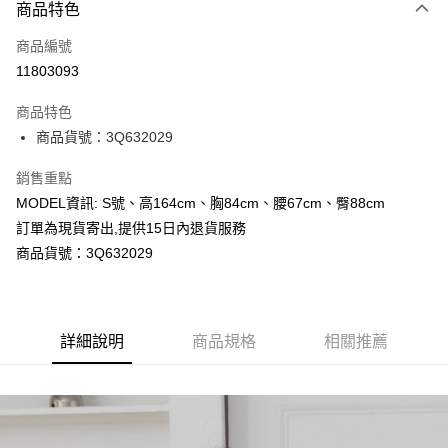
商品特色
信用卡一次付款
商品編號
超商取貨付款
11803093
LINE Pay
商品特色
Apple Pay
商品貨號：3Q632029
Google Pay
銷售重點
MODEL資訊: S號、高164cm、胸84cm、腰67cm、臀88cm
運送方式
訂單為現貨寄出,提供15日內退貨服務
全家取貨付款
商品貨號：3Q632029
每筆NT$80，滿NT$699(含以上)免運費
付款後全家取貨
詳細說明
商品規格
相關推薦
每筆NT$80，滿NT$699(含以上)免運費
7-11取貨付款
每筆NT$80，滿NT$699(含以上)免運費
付款後7-11取貨