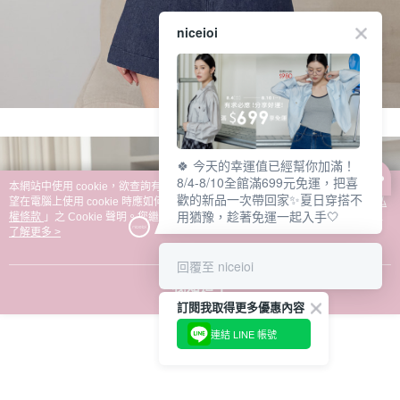
niceioi
🍀 今天的幸運值已經幫你加滿！
8/4-8/10全館滿699元免運，把喜
本網站中使用 cookie，欲查詢有關本網站使用 cookie 方式之詳情，及若您不希
歡的新品一次帶回家✨夏日穿搭不
望在電腦上使用 cookie 時應如何變更電腦的 cookie 設定，請參閱本網站「
隱私
用猶豫，趁著免運一起入手🤍
權條款
」之 Cookie 聲明。您繼續使用本網站即表示您同意本公司得按本網站使
用條款之 Cookie 聲明使用 cookie。
了解更多 >
回覆至 niceioi
我知道了
訂閱我取得更多優惠內容
連結 LINE 帳號