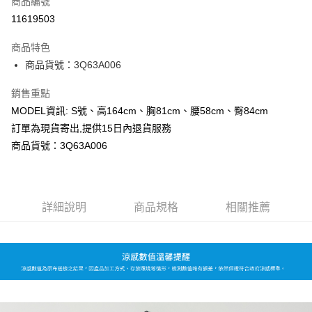
商品編號
超商取貨付款
11619503
LINE Pay
商品特色
Apple Pay
商品貨號：3Q63A006
Google Pay
銷售重點
MODEL資訊: S號、高164cm、胸81cm、腰58cm、臀84cm
運送方式
訂單為現貨寄出,提供15日內退貨服務
全家取貨付款
商品貨號：3Q63A006
每筆NT$80，滿NT$699(含以上)免運費
付款後全家取貨
詳細說明
商品規格
相關推薦
每筆NT$80，滿NT$699(含以上)免運費
7-11取貨付款
每筆NT$80，滿NT$699(含以上)免運費
付款後7-11取貨
每筆NT$80，滿NT$699(含以上)免運費