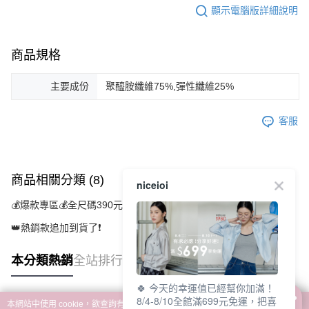
顯示電腦版詳細說明
商品規格
主要成份
聚醯胺纖維75%,彈性纖維25%
客服
商品相關分類 (8)
查看全部
niceioi
💰爆款專區💰全尺碼390元起
👑熱銷款追加到貨了❗
本分類熱銷
全站排行
🍀 今天的幸運值已經幫你加滿！
8/4-8/10全館滿699元免運，把喜
本網站中使用 cookie，欲查詢有關本網站使用 cookie 方式之詳情，及若您不希