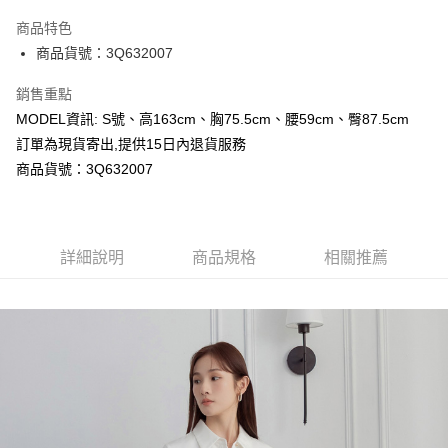
LINE Pay
商品特色
Apple Pay
商品貨號：3Q632007
Google Pay
銷售重點
MODEL資訊: S號、高163cm、胸75.5cm、腰59cm、臀87.5cm
運送方式
訂單為現貨寄出,提供15日內退貨服務
全家取貨付款
商品貨號：3Q632007
每筆NT$80，滿NT$699(含以上)免運費
付款後全家取貨
詳細說明
商品規格
相關推薦
每筆NT$80，滿NT$699(含以上)免運費
7-11取貨付款
每筆NT$80，滿NT$699(含以上)免運費
付款後7-11取貨
每筆NT$80，滿NT$699(含以上)免運費
宅配