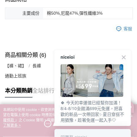
主要成份
棉50%,尼龍47%,彈性纖維3%
客服
商品相關分類 (6)
查看全部
niceioi
【褲、裙】
長褲
通勤上班族
本分類熱銷
全站排行
🍀 今天的幸運值已經幫你加滿！
8/4-8/10全館滿699元免運，把喜
本網站中使用 cookie，欲查詢有關本網站使用 cookie 方式之詳情，及若您不希
歡的新品一次帶回家✨夏日穿搭不
熱門標籤
望在電腦上使用 cookie 時應如何變更電腦的 cookie 設定，請參閱本網站「
隱私
用猶豫，趁著免運一起入手🤍
權條款
」之 Cookie 聲明。您繼續使用本網站即表示您同意本公司得按本網站使
用條款之 Cookie 聲明使用 cookie。
了解更多 >