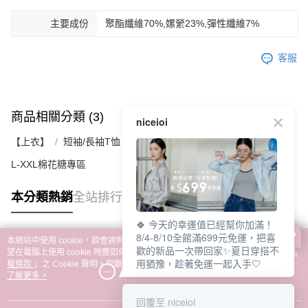
主要成份
聚酯纖維70%,嫘縈23%,彈性纖維7%
客服
商品相關分類 (3)
查看全部
niceioi
【上衣】
短袖/長袖T恤｜連帽上衣｜休閒上衣
L-XXL棉花糖專區
本分類熱銷
全站排行
🍀 今天的幸運值已經幫你加滿！
8/4-8/10全館滿699元免運，把喜
本網站中使用 cookie，欲查詢有關本網站使用 cookie 方式之詳情，及若您不希
歡的新品一次帶回家✨夏日穿搭不
熱門標籤
望在電腦上使用 cookie 時應如何變更電腦的 cookie 設定，請參閱本網站「
隱私
用猶豫，趁著免運一起入手🤍
權條款
」之 Cookie 聲明。您繼續使用本網站即表示您同意本公司得按本網站使
用條款之 Cookie 聲明使用 cookie。
了解更多 >
回覆至 niceioi