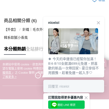
商品相關分類 (6)
查看全部
niceioi
【外套】
針織｜毛衣外套
韓系歐膩小香風
本分類熱銷
全站排行
🍀 今天的幸運值已經幫你加滿！
8/4-8/10全館滿699元免運，把喜
本網站中使用 cookie，欲查詢有關本網站使用 cookie 方式之詳情，及若您不希
歡的新品一次帶回家✨夏日穿搭不
熱門標籤
望在電腦上使用 cookie 時應如何變更電腦的 cookie 設定，請參閱本網站「
隱私
用猶豫，趁著免運一起入手🤍
權條款
」之 Cookie 聲明。您繼續使用本網站即表示您同意本公司得按本網站使
用條款之 Cookie 聲明使用 cookie。
了解更多 >
回覆至 niceioi
我知道了
訂閱我取得更多優惠內容
連結 LINE 帳號