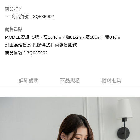
LINE Pay
商品特色
Apple Pay
商品貨號：3Q635002
Google Pay
銷售重點
MODEL資訊: S號、高164cm、胸81cm、腰58cm、臀84cm
運送方式
訂單為現貨寄出,提供15日內退貨服務
全家取貨付款
商品貨號：3Q635002
每筆NT$80，滿NT$699(含以上)免運費
付款後全家取貨
詳細說明
商品規格
相關推薦
每筆NT$80，滿NT$699(含以上)免運費
7-11取貨付款
每筆NT$80，滿NT$699(含以上)免運費
付款後7-11取貨
每筆NT$80，滿NT$699(含以上)免運費
宅配