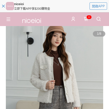
niceioi
開啟APP
立即下載APP享$200購物金
0
1
/
8