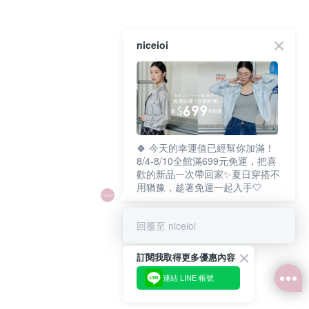
niceioi
🍀 今天的幸運值已經幫你加滿！
8/4-8/10全館滿699元免運，把喜
歡的新品一次帶回家✨夏日穿搭不
用猶豫，趁著免運一起入手🤍
回覆至 niceioi
訂閱我取得更多優惠內容
連結 LINE 帳號