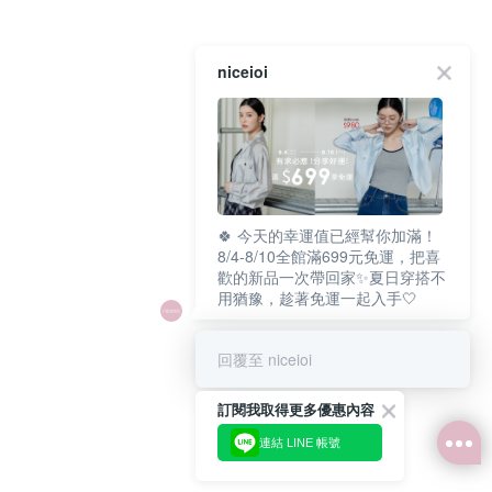
niceioi
🍀 今天的幸運值已經幫你加滿！
8/4-8/10全館滿699元免運，把喜
歡的新品一次帶回家✨夏日穿搭不
用猶豫，趁著免運一起入手🤍
回覆至 niceioi
訂閱我取得更多優惠內容
連結 LINE 帳號