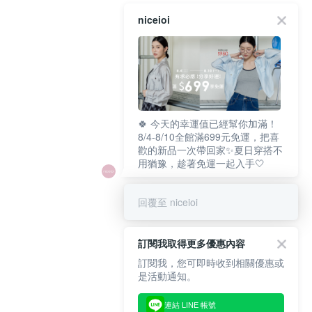
niceioi
🍀 今天的幸運值已經幫你加滿！
8/4-8/10全館滿699元免運，把喜
歡的新品一次帶回家✨夏日穿搭不
用猶豫，趁著免運一起入手🤍
回覆至 niceioi
訂閱我取得更多優惠內容
訂閱我，您可即時收到相關優惠或
是活動通知。
連結 LINE 帳號