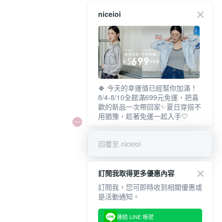
niceioi
🍀 今天的幸運值已經幫你加滿！
8/4-8/10全館滿699元免運，把喜
歡的新品一次帶回家✨夏日穿搭不
用猶豫，趁著免運一起入手🤍
回覆至 niceioi
訂閱我取得更多優惠內容
訂閱我，您可即時收到相關優惠或
是活動通知。
連結 LINE 帳號