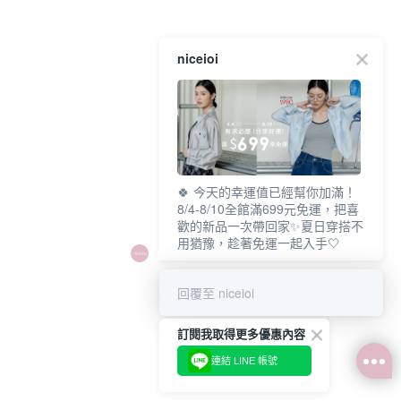
niceioi
🍀 今天的幸運值已經幫你加滿！
8/4-8/10全館滿699元免運，把喜
歡的新品一次帶回家✨夏日穿搭不
用猶豫，趁著免運一起入手🤍
回覆至 niceioi
訂閱我取得更多優惠內容
連結 LINE 帳號